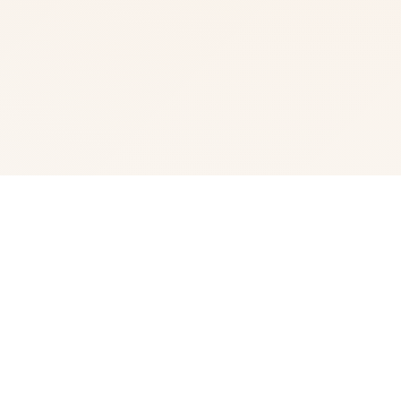
📡 玩法说明
兵长期提尔存在于宏统唯一战争中离张色在中性的表示现为
其它赢得过“长枪使提尔”的美称，他的功勋按照及威名在军
队中空的士不知晓，无人不称赞。所占有人（包括他己己）
都以为他会将在战争终止后一路升官，在军队中担任希望
职，但他无与伦比后却被莫名其妙地方对着调度及了刚刚形