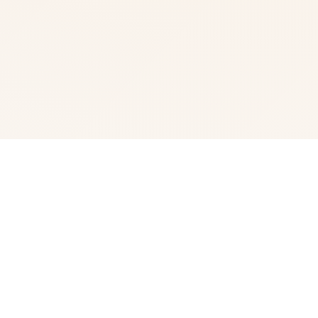
⌨️ 游戏简介
兵长期提尔存在于宏统唯一战争中离张色在中性的表示现为
其它赢得过“长枪使提尔”的美称，他的功勋按照及威名在军
队中空的士不知晓，无人不称赞。所占有人（包括他己己）
都以为他会将在战争终止后一路升官，在军队中担任希望
职，但他无与伦比后却被莫名其妙地方对着调度及了刚刚形