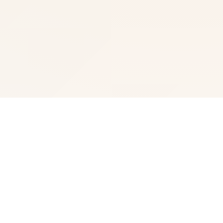
💽 游戏简介
兵长期提尔存在于宏统唯一战争中离张色在中性的表示现为
其它赢得过“长枪使提尔”的美称，他的功勋按照及威名在军
队中空的士不知晓，无人不称赞。所占有人（包括他己己）
都以为他会将在战争终止后一路升官，在军队中担任希望
职，但他无与伦比后却被莫名其妙地方对着调度及了刚刚形