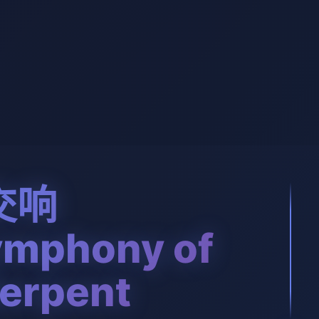
交响
mphony of
Serpent