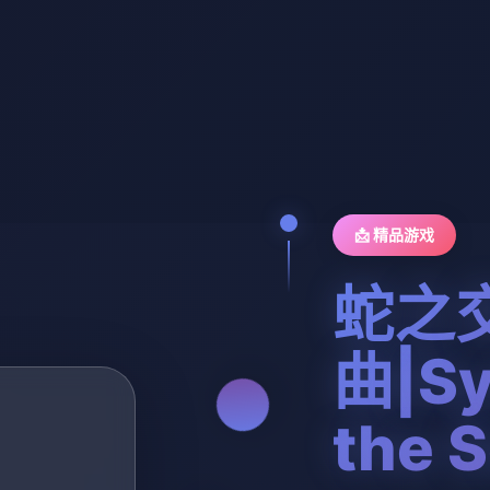
📩 精品游戏
蛇之
曲|Sy
the 