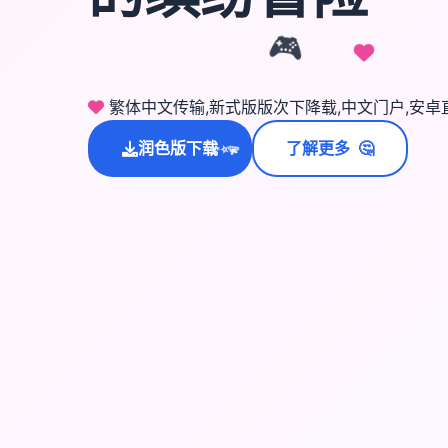
🎮
繁体中文传输,新式版版次下降载,中文门户,安
🤔
润色版下载
了解更多
💫
✨
⭐