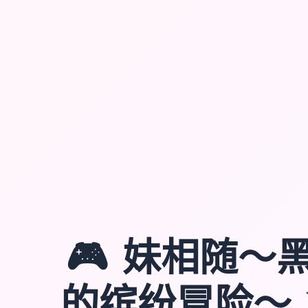
🎮
妹相随～
的缤纷冒险～