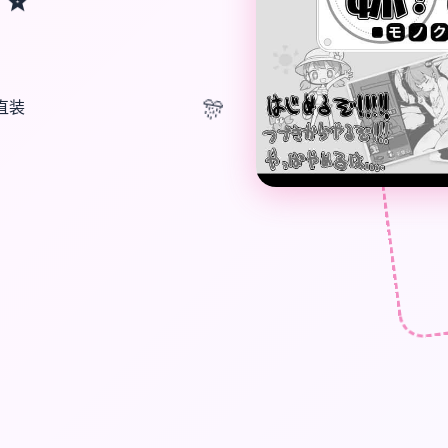
🎊
卓直装