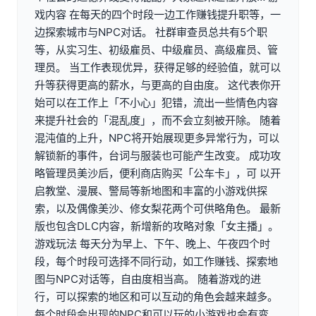
戏内容 在每天的四个时段一边工作赚钱提升职等，一
边探索城市与NPC对话。 社群审查员总共有5个职
等，从实习生、初级雇员、中级雇员、高级雇员、管
理员。 当工作表现优异，获得足够的经验值，就可以
升等获得更高的薪水，与更高的自由度。 这代表你开
始可以在工作上「不小心」犯错，流出一些情色内容
来提升社会的「混乱度」，而不会立刻被开除。 随着
混沌值的上升，NPC将开始展现更多异常行为，可以
解锁新的事件，台词与服装也可能产生改变。 成功攻
略管理员美沙后，便利商店购买「公车卡」，可 以开
启教堂、漫展、警局等新地图和丰富的小游戏供探
索，以及偶像美沙、修女梨花两个可供略角色。 最新
版也包含DLC内容，新增新的攻略对象「女主播」。
游戏玩法 每天分为早上、下午、晚上、午夜四个时
段，每个时段可选择不同行动，如工作赚钱、探索地
图与NPC对话等，自由度相当高。 随着游戏的进
行，可以探索的地区和可以互动的角色会越来越多。
每个时段会出现的NPC和可以玩的小游戏也会有变