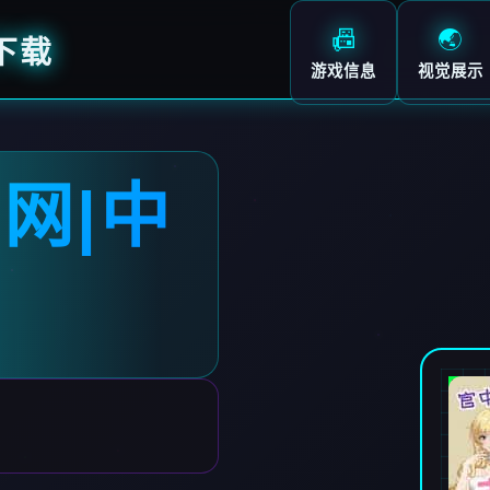
📠
🌏
下载
游戏信息
视觉展示
网|中