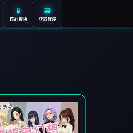
🧪
🗃️
核心模块
获取程序