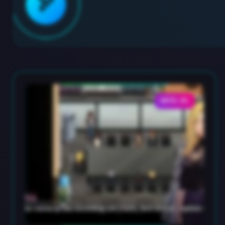
🏹
DATA-01