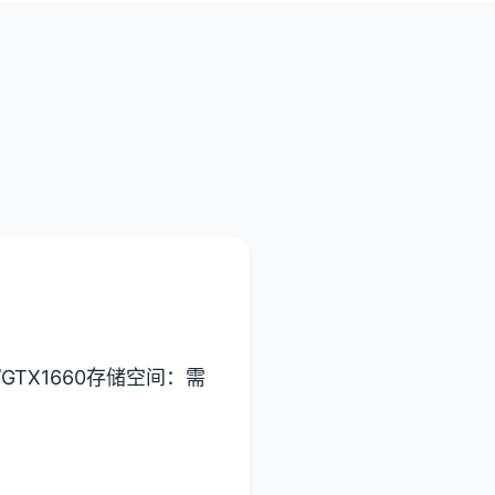
/GTX1660
​存储空间​
​：需