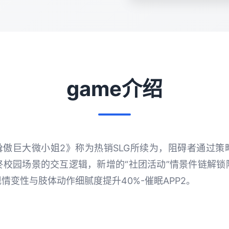
game介绍
耸傲巨大微小姐2》称为热销SLG所续为，阻碍者通过
终校园场景的交互逻辑，新增的“社团活动”情景件链解锁
艺，现情变性与肢体动作细腻度提升40%-催眠APP2。