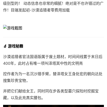
级别型的！ 动态信息也非常的细腻！绝对是不也许错过的广
作！目端发起初-沙漠追猎者零费用加载
🔬 游戏秘籍
沙漠追猎者官法国语版属于
废土题材，时间间线置于末日后
400年，此时占有唯一项叫泽塔其中性的文明亮
控作者为为一名沉沙猎手臂，替泽塔女王身处宏的朝向达处
搜集珍贵宝物，
并把它们献给女王，同时同在步各类型墓穴探险时挖掘宝
藏，以及此充真实腰包。