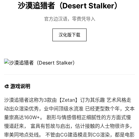
沙漠追猎者（Desert Stalker）
官方边汉语，零费凭导入
汉化版下载
🎨 游戏说明
沙漠追猎者这称为3款由【Zetan】订为其乐趣 艺术风格走
动出众渲染优秀，业中间顶级水流准 已经更型数个年，文本
量崇高达160W+。 剧形与情感借相正细腻性的方方面式慢
慢道赶来， 富具有哲故与启出，估计接触的人士物很许多，
审美同地点处线。 不管由CG建造模走到CG渲染，都是电影